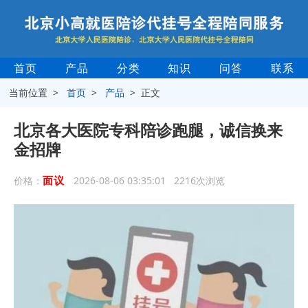
首页
产品
分类
知识
问答
联系
当前位置 >
首页
>
产品
> 正文
北京各大医院专科陪诊跑腿，诚信换来
金招牌
面议
价格：
2026-08-06 03:35:01 2216次浏览