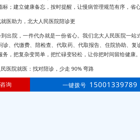
指标；建立健康备忘，按时提醒，让慢病管理规范有序，省
式就医助力，北大人民医院陪诊更
号到出院，一件代办就是一份省心。我们北大人民医院一站
问诊、代缴费、陪检查、代取药、代取报告、住院协助、复
服务，把复杂变简单，把忙碌变轻松，让你把时间留给健康
民医院就医：找对陪诊，少走 90% 弯路
、科室多、流程繁，自己跑至少多花 2–3 小时。我们深耕
15001339789
咨询
一键拨号
诊，熟科室、懂流程、知规则：帮你快速挂号、找诊室、优
一次委托，全程顺畅，看病更省时、省力、更安心。
高就医陪诊代挂号全程陪同服务
京大学人民医院