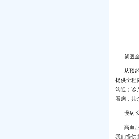
就医
从预
提供全程
沟通；诊
看病，其
慢病
高血
我们提供