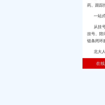
药、跟踪
一站
从挂
挂号、陪
链条闭环
北大人
医院大
在线
民医院陪
办手续。
北京小
北
地址：