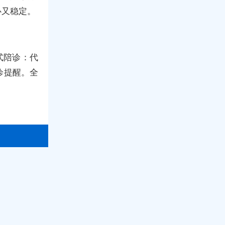
心又稳定。
式陪诊：代
诊提醒。全
。
北京大学人
先约检查、