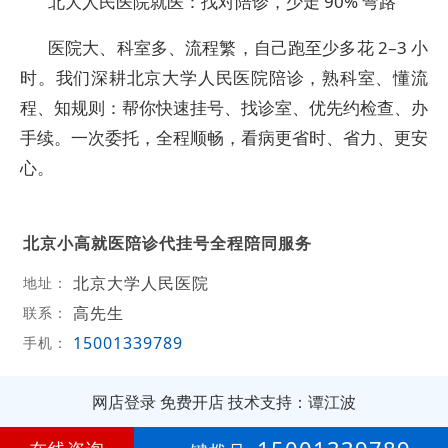
北大人民医院就医：找对陪诊，少走 90% 弯路
医院大、科室多、流程繁，自己跑至少多花 2–3 小
时。我们深耕北京大学人民医院陪诊，熟科室、懂流
程、知规则：帮你快速挂号、找诊室、优先约检查、办
手续。一次委托，全程顺畅，看病更省时、省力、更安
心。
北京小高就医陪诊代挂号全程陪同服务
北京大学人民医院
地址：
高先生
联系：
15001339789
手机：
网店登录
免费开店
技术支持：谭江波
第
3年